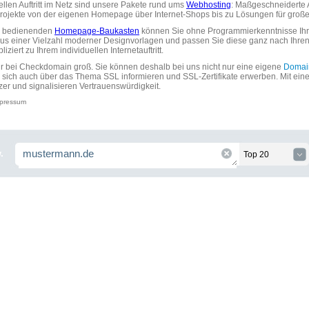
uellen Auftritt im Netz sind unsere Pakete rund ums
Webhosting
: Maßgeschneiderte A
tprojekte von der eigenen Homepage über Internet-Shops bis zu Lösungen für gr
zu bedienenden
Homepage-Baukasten
können Sie ohne Programmierkenntnisse Ihre
aus einer Vielzahl moderner Designvorlagen und passen Sie diese ganz nach Ihre
ziert zu Ihrem individuellen Internetauftritt.
ir bei Checkdomain groß. Sie können deshalb bei uns nicht nur eine eigene
Domai
 sich auch über das Thema SSL informieren und SSL-Zertifikate erwerben. Mit ein
zer und signalisieren Vertrauenswürdigkeit.
pressum
.
Top 20